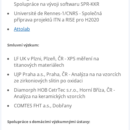
Spolupráce na vývoji softwaru SPR-KKR
Université de Rennes-1/CNRS - Společná
příprava projektů ITN a RISE pro H2020
Attolab
Smluvní výzkum:
LF UK v Plzni, Plzeň, ČR - XPS měření na
titanových materiálech
UJP Praha a.s., Praha, ČR - Analýza na na vzorcích
ze zirkoniových slitin po oxidaci
Diamorph HOB CetrTec s.r.o., Horní Bříza, ČR -
Analýza na keramických vzorcích
COMTES FHT a.s., Dobřany
Spolupráce s domácími výzkumnými ústavy: