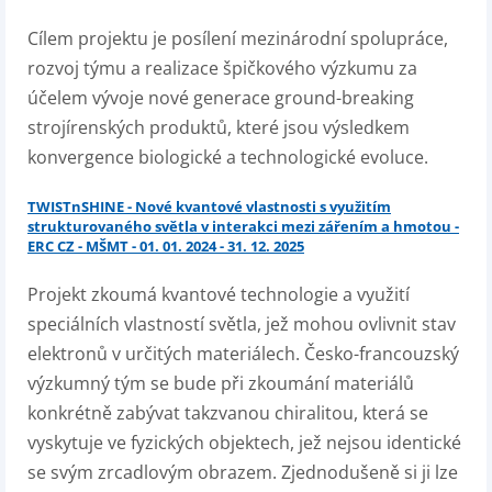
Cílem projektu je posílení mezinárodní spolupráce,
rozvoj týmu a realizace špičkového výzkumu za
účelem vývoje nové generace ground-breaking
strojírenských produktů, které jsou výsledkem
konvergence biologické a technologické evoluce.
TWISTnSHINE - Nové kvantové vlastnosti s využitím
strukturovaného světla v interakci mezi zářením a hmotou -
ERC CZ - MŠMT - 01. 01. 2024 - 31. 12. 2025
Projekt zkoumá kvantové technologie a využití
speciálních vlastností světla, jež mohou ovlivnit stav
elektronů v určitých materiálech. Česko-francouzský
výzkumný tým se bude při zkoumání materiálů
konkrétně zabývat takzvanou chiralitou, která se
vyskytuje ve fyzických objektech, jež nejsou identické
se svým zrcadlovým obrazem. Zjednodušeně si ji lze