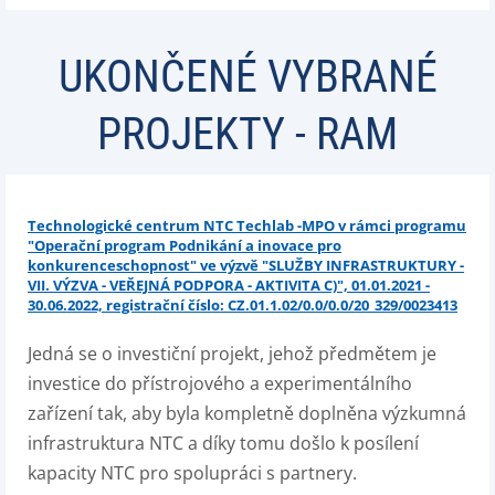
UKONČENÉ VYBRANÉ
PROJEKTY - RAM
Technologické centrum NTC Techlab -MPO v rámci programu
"Operační program Podnikání a inovace pro
konkurenceschopnost" ve výzvě "SLUŽBY INFRASTRUKTURY -
VII. VÝZVA - VEŘEJNÁ PODPORA - AKTIVITA C)", 01.01.2021 -
30.06.2022, registrační číslo: CZ.01.1.02/0.0/0.0/20_329/0023413
Jedná se o investiční projekt, jehož předmětem je
investice do přístrojového a experimentálního
zařízení tak, aby byla kompletně doplněna výzkumná
infrastruktura NTC a díky tomu došlo k posílení
kapacity NTC pro spolupráci s partnery.