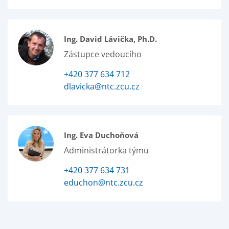
Ing. David Lávička, Ph.D.
Zástupce vedoucího
+420 377 634 712
dlavicka@ntc.zcu.cz
Ing. Eva Duchoňová
Administrátorka týmu
+420 377 634 731
educhon@ntc.zcu.cz