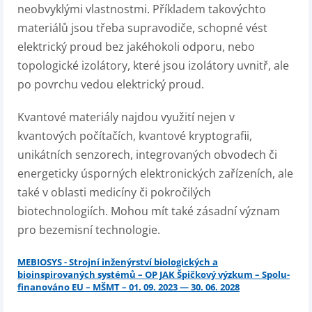
neobvyklými vlastnostmi. Příkladem takovýchto
materiálů jsou třeba supravodiče, schopné vést
elektrický proud bez jakéhokoli odporu, nebo
topologické izolátory, které jsou izolátory uvnitř, ale
po povrchu vedou elektrický proud.
Kvantové materiály najdou využití nejen v
kvantových počítačích, kvantové kryptografii,
unikátních senzorech, integrovaných obvodech či
energeticky úsporných elektronických zařízeních, ale
také v oblasti medicíny či pokročilých
biotechnologiích. Mohou mít také zásadní význam
pro bezemisní technologie.
MEBIOSYS - Strojní inženýrství biologických a
bioinspirovaných systémů – OP JAK Špičkový výzkum – Spolu-
finanováno EU – MŠMT – 01. 09. 2023 — 30. 06. 2028