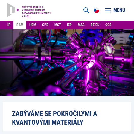
MENU
IR
RAM
HBM
CPB
MST
IEP
MAC
RE EN
QCS
ZABÝVÁME SE POKROČILÝMI A
KVANTOVÝMI MATERIÁLY