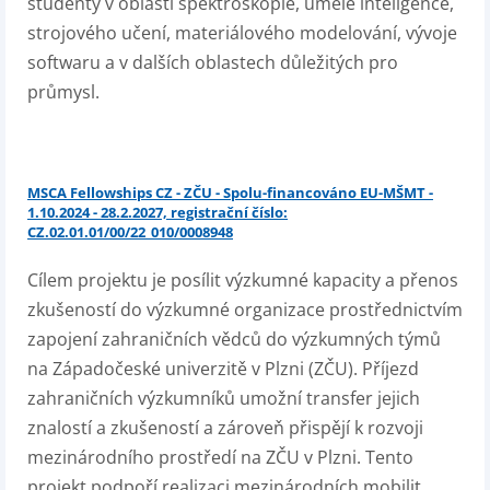
studenty v oblasti spektroskopie, umělé inteligence,
strojového učení, materiálového modelování, vývoje
softwaru a v dalších oblastech důležitých pro
průmysl.
MSCA Fellowships CZ - ZČU - Spolu-financováno EU-MŠMT -
1.10.2024 - 28.2.2027, registrační číslo:
CZ.02.01.01/00/22_010/0008948
Cílem projektu je posílit výzkumné kapacity a přenos
zkušeností do výzkumné organizace prostřednictvím
zapojení zahraničních vědců do výzkumných týmů
na Západočeské univerzitě v Plzni (ZČU). Příjezd
zahraničních výzkumníků umožní transfer jejich
znalostí a zkušeností a zároveň přispějí k rozvoji
mezinárodního prostředí na ZČU v Plzni. Tento
projekt podpoří realizaci mezinárodních mobilit