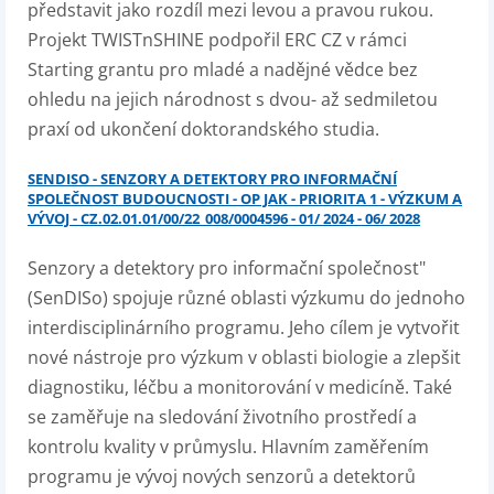
představit jako rozdíl mezi levou a pravou rukou.
Projekt TWISTnSHINE podpořil ERC CZ v rámci
Starting grantu pro mladé a nadějné vědce bez
ohledu na jejich národnost s dvou- až sedmiletou
praxí od ukončení doktorandského studia.
SENDISO - SENZORY A DETEKTORY PRO INFORMAČNÍ
SPOLEČNOST BUDOUCNOSTI - OP JAK - PRIORITA 1 - VÝZKUM A
VÝVOJ - CZ.02.01.01/00/22_008/0004596 - 01/ 2024 - 06/ 2028
Senzory a detektory pro informační společnost"
(SenDISo) spojuje různé oblasti výzkumu do jednoho
interdisciplinárního programu. Jeho cílem je vytvořit
nové nástroje pro výzkum v oblasti biologie a zlepšit
diagnostiku, léčbu a monitorování v medicíně. Také
se zaměřuje na sledování životního prostředí a
kontrolu kvality v průmyslu. Hlavním zaměřením
programu je vývoj nových senzorů a detektorů