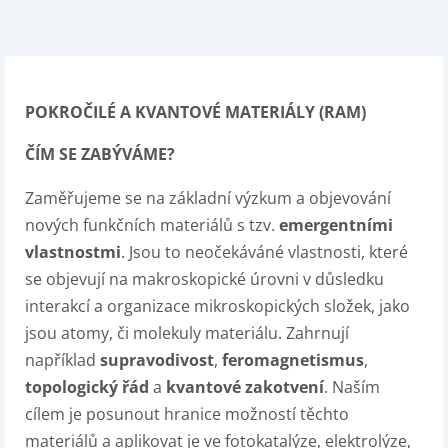
POKROČILÉ A KVANTOVÉ MATERIÁLY (RAM)
ČÍM SE ZABÝVÁME?
Zaměřujeme se na základní výzkum a objevování
nových funkčních materiálů s tzv.
emergentními
vlastnostmi
. Jsou to neočekáváné vlastnosti, které
se objevují na makroskopické úrovni v důsledku
interakcí a organizace mikroskopických složek, jako
jsou atomy, či molekuly materiálu. Zahrnují
například
supravodivost
,
feromagnetismus
,
topologický řád
a
kvantové zakotvení
. Naším
cílem je posunout hranice možností těchto
materiálů a aplikovat je ve fotokatalýze, elektrolýze,