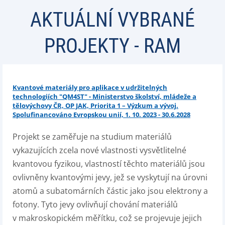
AKTUÁLNÍ VYBRANÉ
PROJEKTY - RAM
Kvantové materiály pro aplikace v udržitelných
technologiích "QM4ST" - Ministerstvo školství, mládeže a
tělovýchovy ČR, OP JAK, Priorita 1 – Výzkum a vývoj.
Spolufinancováno Evropskou unií, 1. 10. 2023 - 30.6.2028
Projekt se zaměřuje na studium materiálů
vykazujících zcela nové vlastnosti vysvětlitelné
kvantovou fyzikou, vlastností těchto materiálů jsou
ovlivněny kvantovými jevy, jež se vyskytují na úrovni
atomů a subatomárních částic jako jsou elektrony a
fotony. Tyto jevy ovlivňují chování materiálů
v makroskopickém měřítku, což se projevuje jejich