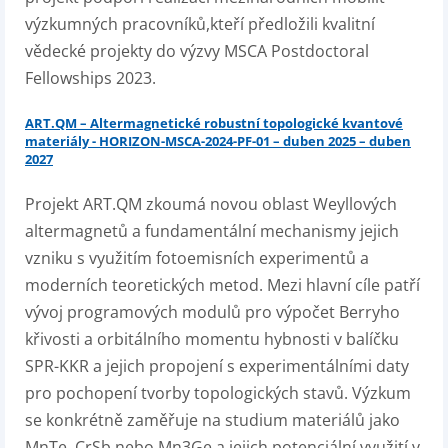
výzkumných pracovníků,kteří předložili kvalitní
vědecké projekty do výzvy MSCA Postdoctoral
Fellowships 2023.
ART.QM – Altermagnetické robustní topologické kvantové
materiály - HORIZON-MSCA-2024-PF-01 – duben 2025 – duben
2027
Projekt ART.QM zkoumá novou oblast Weyllových
altermagnetů a fundamentální mechanismy jejich
vzniku s využitím fotoemisních experimentů a
moderních teoretických metod. Mezi hlavní cíle patří
vývoj programových modulů pro výpočet Berryho
křivosti a orbitálního momentu hybnosti v balíčku
SPR-KKR a jejich propojení s experimentálními daty
pro pochopení tvorby topologických stavů. Výzkum
se konkrétně zaměřuje na studium materiálů jako
MnTe, CrSb nebo Mn3Ge a jejich potenciální využití v