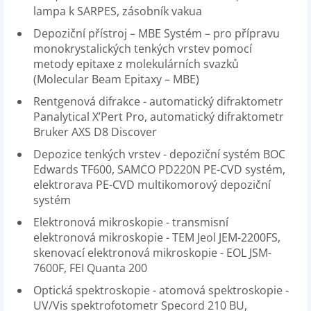
lampa k SARPES, zásobník vakua
Depoziční přístroj – MBE Systém – pro přípravu
monokrystalických tenkých vrstev pomocí
metody epitaxe z molekulárních svazků
(Molecular Beam Epitaxy – MBE)
Rentgenová difrakce - automatický difraktometr
Panalytical X’Pert Pro, automatický difraktometr
Bruker AXS D8 Discover
Depozice tenkých vrstev - depoziční systém BOC
Edwards TF600, SAMCO PD220N PE-CVD systém,
elektrorava PE-CVD multikomorový depoziční
systém
Elektronová mikroskopie - transmisní
elektronová mikroskopie - TEM Jeol JEM-2200FS,
skenovací elektronová mikroskopie - EOL JSM-
7600F, FEI Quanta 200
Optická spektroskopie - atomová spektroskopie -
UV/Vis spektrofotometr Specord 210 BU,