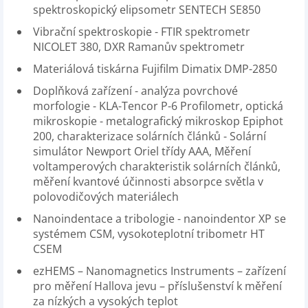
spektroskopický elipsometr SENTECH SE850
Vibrační spektroskopie - FTIR spektrometr
NICOLET 380, DXR Ramanův spektrometr
Materiálová tiskárna Fujifilm Dimatix DMP-2850
Doplňková zařízení - analýza povrchové
morfologie - KLA-Tencor P-6 Profilometr, optická
mikroskopie - metalografický mikroskop Epiphot
200, charakterizace solárních článků - Solární
simulátor Newport Oriel třídy AAA, Měření
voltamperových charakteristik solárních článků,
měření kvantové účinnosti absorpce světla v
polovodičových materiálech
Nanoindentace a tribologie - nanoindentor XP se
systémem CSM, vysokoteplotní tribometr HT
CSEM
ezHEMS – Nanomagnetics Instruments – zařízení
pro měření Hallova jevu – příslušenství k měření
za nízkých a vysokých teplot