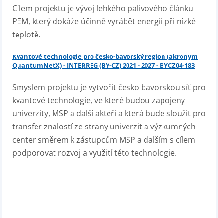
Cílem projektu je vývoj lehkého palivového článku
PEM, který dokáže účinně vyrábět energii při nízké
teplotě.
Kvantové technologie pro česko-bavorský region (akronym
QuantumNetX) - INTERREG (BY-CZ) 2021 - 2027 - BYCZ04-183
Smyslem projektu je vytvořit česko bavorskou síť pro
kvantové technologie, ve které budou zapojeny
univerzity, MSP a další aktéři a která bude sloužit pro
transfer znalostí ze strany univerzit a výzkumných
center směrem k zástupcům MSP a dalším s cílem
podporovat rozvoj a využití této technologie.