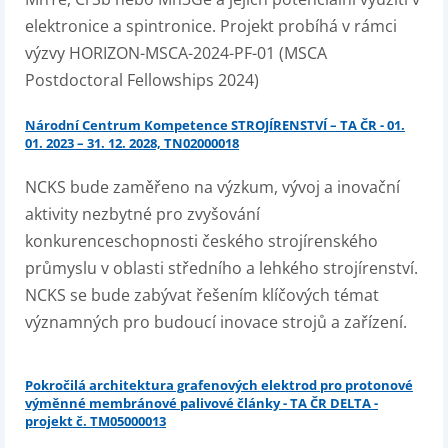
elektronice a spintronice. Projekt probíhá v rámci
výzvy HORIZON-MSCA-2024-PF-01 (MSCA
Postdoctoral Fellowships 2024)
Národní Centrum Kompetence STROJÍRENSTVÍ – TA ČR - 01.
01. 2023 – 31. 12. 2028, TN02000018
NCKS bude zaměřeno na výzkum, vývoj a inovační
aktivity nezbytné pro zvyšování
konkurenceschopnosti českého strojírenského
průmyslu v oblasti středního a lehkého strojírenství.
NCKS se bude zabývat řešením klíčových témat
významných pro budoucí inovace strojů a zařízení.
Pokročilá architektura grafenových elektrod pro protonové
výměnné membránové palivové články - TA ČR DELTA -
projekt č. TM05000013