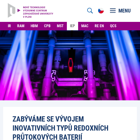
MENU
IR
RAM
HBM
CPB
MST
IEP
MAC
RE EN
QCS
ZABÝVÁME SE VÝVOJEM
INOVATIVNÍCH TYPŮ REDOXNÍCH
PRŮTOKOVÝCH BATERIÍ