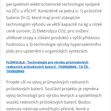
perspektivní elektrochemické technologie vyvíjené
na ZČU a VŠCHT. Konkrétně se jedná o: 1) průtočné
baterie Zn-I2, které mají proti stávajícím
technologiím výhodu ve větší kapacitě na kg a nízké
ceně surovin; 2) Elektrolýza CO2, pro snížení
uhlíkové stopy a získání produktů s vyšší přidanou
hodnotou a 3) technologie výroby hypervalentního
jódu pro uplatnění v organických syntézách.
FLOWSCALE - Technologie pro výrobu průmyslových
redoxních průtokových baterií - TK05020043 - TA ČR -
TK05020043
Projekt cílí na vývoj průmyslových redoxních
průtokových baterií. Součástí projektu je zejména
vývoj technologií pro výrobu levných a spolehlivých
svazků redoxních průtokových baterií. Budou
vyvinuty nástroje umožňující přesné, levné a