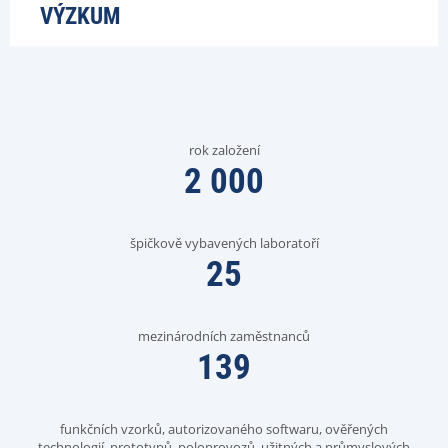
VÝZKUM
rok založení
2 000
špičkově vybavených laboratoří
25
mezinárodních zaměstnanců
139
funkčních vzorků, autorizovaného softwaru, ověřených
technologií, prototypů, poloprovozů, užitných a průmyslových