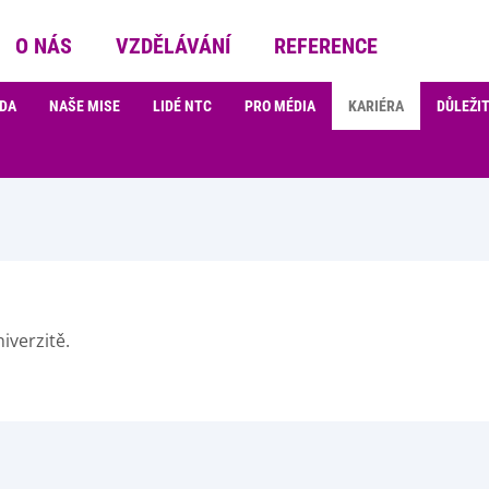
O NÁS
VZDĚLÁVÁNÍ
REFERENCE
ADA
NAŠE MISE
LIDÉ NTC
PRO MÉDIA
KARIÉRA
DŮLEŽI
verzitě.