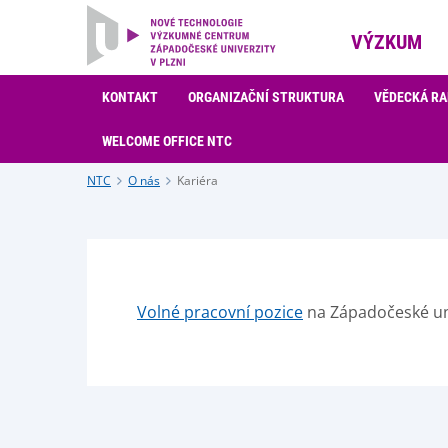
VÝZKUM
KONTAKT
ORGANIZAČNÍ STRUKTURA
VĚDECKÁ R
WELCOME OFFICE NTC
NTC
O nás
Kariéra
Volné pracovní pozice
na Západočeské uni