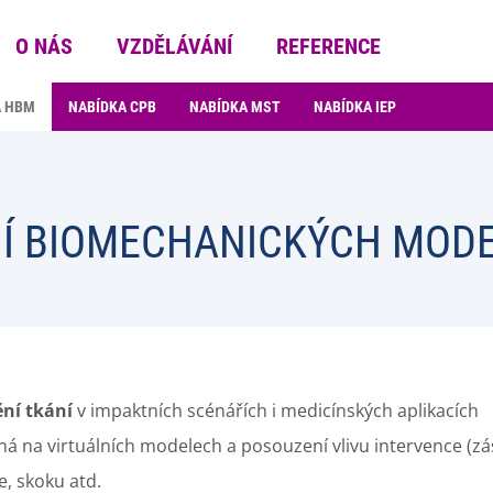
O NÁS
VZDĚLÁVÁNÍ
REFERENCE
A HBM
NABÍDKA CPB
NABÍDKA MST
NABÍDKA IEP
Í BIOMECHANICKÝCH MODE
ění tkání
v impaktních scénářích i medicínských aplikacích
á na virtuálních modelech a posouzení vlivu intervence (z
e, skoku atd.