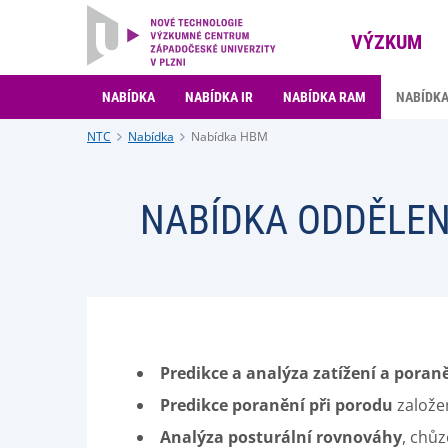
VÝZKUM
NABÍDKA
NABÍDKA IR
NABÍDKA RAM
NABÍDK
NTC
Nabídka
Nabídka HBM
NABÍDKA ODDĚLEN
Predikce a analýza zatížení a poran
Predikce poranění při porodu
založen
Analýza posturální rovnováhy
, chůz